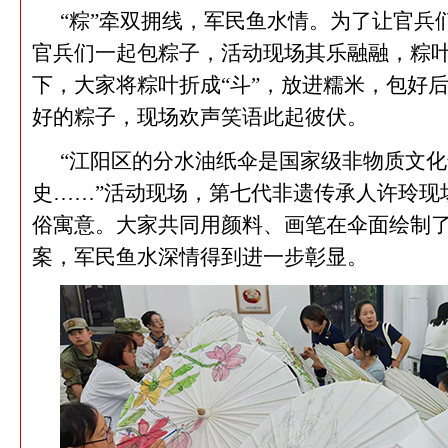
“粽”牵双拥线，军民鱼水情。为了让官兵
官兵们一起包粽子，活动现场其乐融融，粽
下，大家将粽叶折成“斗”，放进糯米，包好
好的粽子，现场欢声笑语此起彼伏。
“江阳区的分水油纸伞是国家级非物质文
史……”活动现场，第七代非遗传承人许玲现
俗寓意。大家共同用颜料、画笔在伞面绘制
案，军民鱼水深情得到进一步彰显。