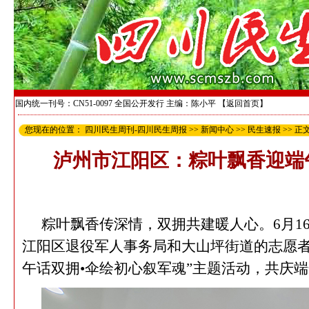
国内统一刊号：CN51-0097 全国公开发行 主编：陈小平
【返回首页】
您现在的位置：
四川民生周刊-四川民生周报
>>
新闻中心
>>
民生速报
>> 正
泸州市江阳区：粽叶飘香迎端
粽叶飘香传深情，双拥共建暖人心。
6
月
1
江阳区退役军人事务局和大山坪街道的志愿者
午话双拥•伞绘初心叙军魂”主题活动，共庆