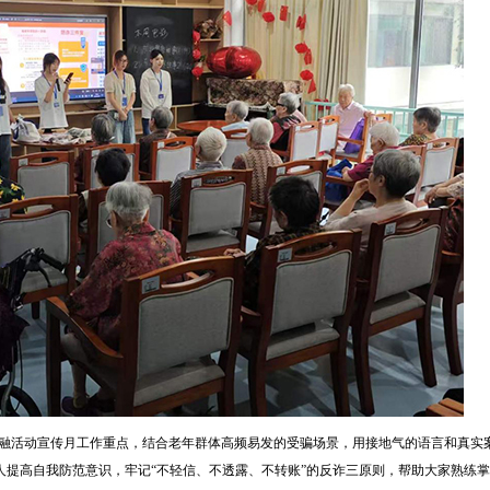
融活动宣传月工作重点，结合老年群体高频易发的受骗场景，用接地气的语言和真实
人提高自我防范意识，牢记“不轻信、不透露、不转账”的反诈三原则，帮助大家熟练