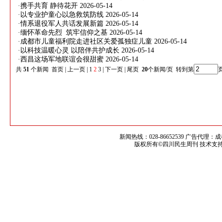
·
携手共育 静待花开
2026-05-14
·
以专业护童心以急救筑防线
2026-05-14
·
情系退役军人共话发展新篇
2026-05-14
·
缅怀革命先烈 筑牢信仰之基
2026-05-14
·
成都市儿童福利院走进社区关爱孤独症儿童
2026-05-14
·
以科技温暖心灵 以陪伴共护成长
2026-05-14
·
西昌这场军地联谊会很甜蜜
2026-05-14
共
51
个新闻
首页
|
上一页
|
1
2
3
|
下一页
|
尾页
20
个新闻/页 转到第
新闻热线：028-86652539 广告代理：
版权所有©四川民生周刊 技术支