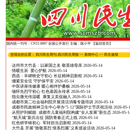
国内统一刊号：CN51-0097 全国公开发行 主编：陈小平
【返回首页】
您现在的位置：
四川民生周刊-四川民生周报
>>
新闻中心
>>
民生速报
·
达州市大竹县：以家国之名 敬英雄母亲
2026-05-14
·
情暖生辰 爱心护航
2026-05-14
·
西昌：丰碑映史守初心 长征精神启新程
2026-05-14
·
绷紧安全弦 守护保平安
2026-05-14
·
中医讲座传健康 暖心相伴护桑榆
2026-05-14
·
缅怀先烈守初心 红色基因永传承
2026-05-14
·
指尖微光传温暖 康复义卖促融入
2026-05-14
·
成都市第二社会福利院开展清洁消毒专题培训
2026-05-14
·
成都市民政精神卫生中心举办“5·12”国际护士节庆祝活动
2026-05-
·
从照护到赋能 成都市儿童福利院构建“全人发展”新生态
2026-05-1
·
“航天城”新兵出征 国防青春正式上线
2026-05-14
·
红色研学铸初心 军转担当启新程
2026-05-14
·
大竹县 开展“致敬英烈 情系烈属”义务巡诊活动
2026-05-14